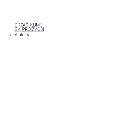
DRŽAČI KLIME
SVI PROIZVODI
Alatnica