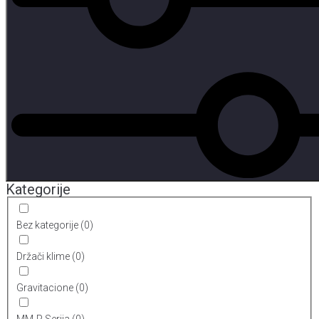
Kategorije
Bez kategorije
(
0
)
Držači klime
(
0
)
Gravitacione
(
0
)
MM-P Serija
(
0
)