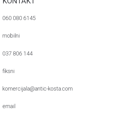
KONTAKT
060 080 6145
mobilni
037 806 144
fiksni
komercijala@antic-kosta.com
email