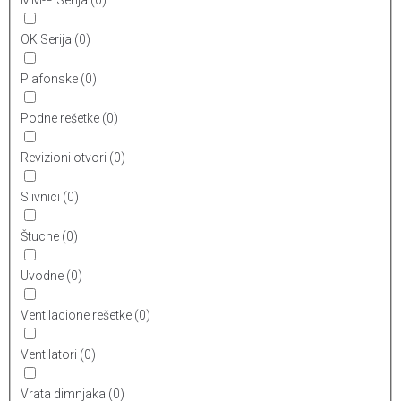
OK Serija
(
0
)
Plafonske
(
0
)
Podne rešetke
(
0
)
Revizioni otvori
(
0
)
Slivnici
(
0
)
Štucne
(
0
)
Uvodne
(
0
)
Ventilacione rešetke
(
0
)
Ventilatori
(
0
)
Vrata dimnjaka
(
0
)