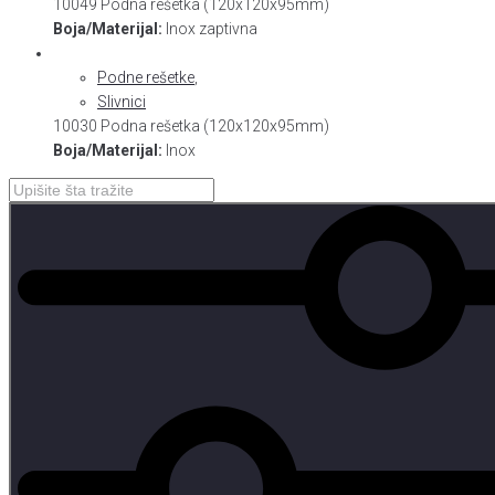
10049 Podna rešetka (120x120x95mm)
Boja/Materijal:
Inox zaptivna
Podne rešetke
,
Slivnici
10030 Podna rešetka (120x120x95mm)
Boja/Materijal:
Inox