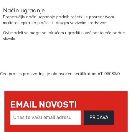
Način ugradnje
Preporučljiv način ugradnje podnih rešetki je posredstvom
maltera, lepka za pločice ili drugim vezivnim sredstvom.
Ovi modeli se mogu sa lakoćom ugraditi u već postojeće podne
slivnike
Ceo proces proizvodnje je obuhvaćen sertifikatom AT-06086/0
EMAIL NOVOSTI
PRIJAVA