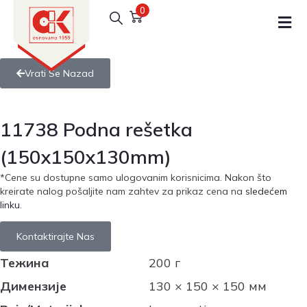
0
Vrati Se Nazad
11738 Podna rešetka
(150x150x130mm)
*Cene su dostupne samo ulogovanim korisnicima. Nakon što
kreirate nalog pošaljite nam zahtev za prikaz cena na
sledećem
linku
.
Kontaktirajte Nas
Тежина
200 г
Димензије
130 × 150 × 150 мм