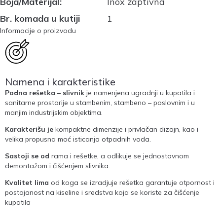
Boja/Materijal:
Inox zaptivna
Br. komada u kutiji
1
Informacije o proizvodu
Namena i karakteristike
Podna rešetka – slivnik
je namenjena ugradnji u kupatila i
sanitarne prostorije u stambenim, stambeno – poslovnim i u
manjim industrijskim objektima.
Karakterišu je
kompaktne dimenzije i privlačan dizajn, kao i
velika propusna moć isticanja otpadnih voda.
Sastoji se od
rama i rešetke, a odlikuje se jednostavnom
demontažom i čišćenjem slivnika.
Kvalitet lima
od koga se izradjuje rešetka garantuje otpornost i
postojanost na kiseline i sredstva koja se koriste za čišćenje
kupatila