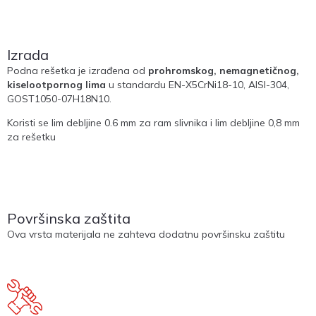
Izrada
Podna rešetka je izrađena od
prohromskog, nemagnetičnog,
kiselootpornog lima
u standardu EN-X5CrNi18-10, AISI-304,
GOST1050-07H18N10.
Koristi se lim debljine 0.6 mm za ram slivnika i lim debljine 0,8 mm
za rešetku
Površinska zaštita
Ova vrsta materijala ne zahteva dodatnu površinsku zaštitu