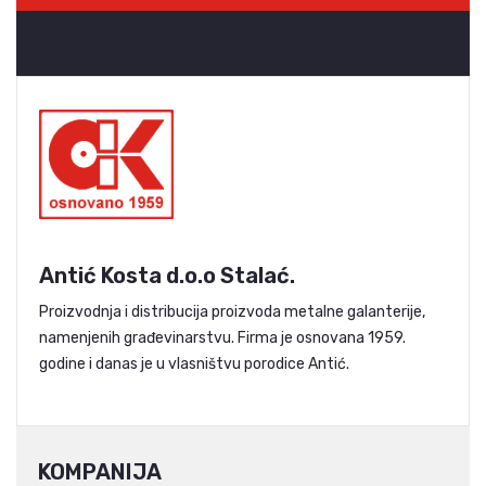
Antić Kosta d.o.o Stalać.
Proizvodnja i distribucija proizvoda metalne galanterije,
namenjenih građevinarstvu. Firma je osnovana 1959.
godine i danas je u vlasništvu porodice Antić.
KOMPANIJA