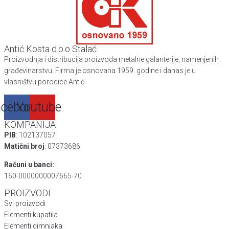
Antić Kosta d.o.o Stalać.
Proizvodnja i distribucija proizvoda metalne galanterije, namenjenih
građevinarstvu. Firma je osnovana 1959. godine i danas je u
vlasništvu porodice Antić.
cebook
Youtube
KOMPANIJA
PIB
: 102137057
Matični broj
: 07373686
Računi u banci:
160-0000000007665-70
PROIZVODI
Svi proizvodi
Elementi kupatila
Elementi dimnjaka