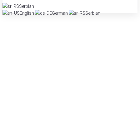
Serbian
English
German
Serbian