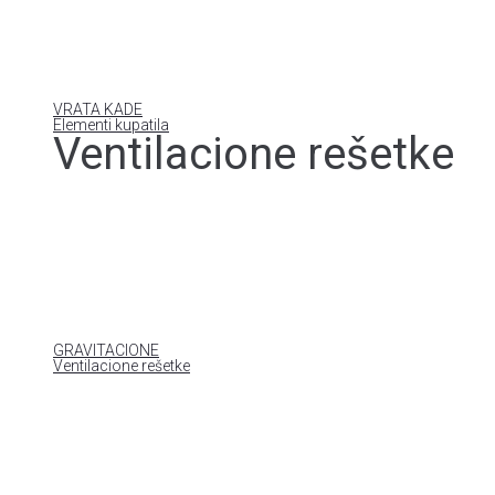
VRATA KADE
Elementi kupatila
Ventilacione rešetke
GRAVITACIONE
Ventilacione rešetke