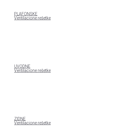
PLAFONSKE
Ventilacione rešetke
UVODNE
Ventilacione rešetke
ZIDNE
Ventilacione rešetke