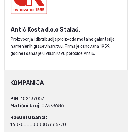
Antić Kosta d.o.o Stalać.
Proizvodnja i distribucija proizvoda metalne galanterije,
namenjenih građevinarstvu. Firma je osnovana 1959.
godine i danas je u vlasništvu porodice Antić.
KOMPANIJA
PIB
: 102137057
Matični broj
: 07373686
Računi u banci:
160-0000000007665-70