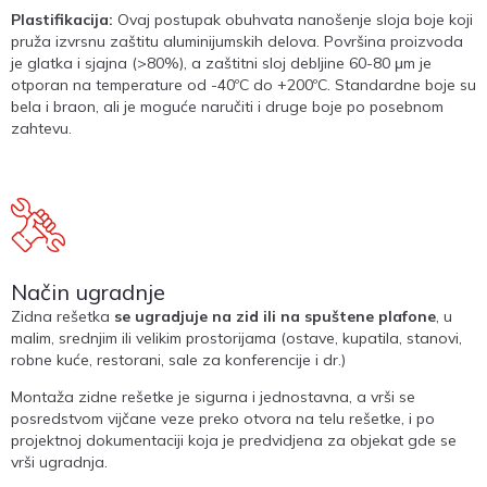
Plastifikacija:
Ovaj postupak obuhvata nanošenje sloja boje koji
pruža izvrsnu zaštitu aluminijumskih delova. Površina proizvoda
je glatka i sjajna (>80%), a zaštitni sloj debljine 60-80 μm je
otporan na temperature od -40ºC do +200ºC. Standardne boje su
bela i braon, ali je moguće naručiti i druge boje po posebnom
zahtevu.
Način ugradnje
Zidna rešetka
se ugradjuje na zid ili na spuštene plafone
, u
malim, srednjim ili velikim prostorijama (ostave, kupatila, stanovi,
robne kuće, restorani, sale za konferencije i dr.)
Montaža zidne rešetke je sigurna i jednostavna, a vrši se
posredstvom vijčane veze preko otvora na telu rešetke, i po
projektnoj dokumentaciji koja je predvidjena za objekat gde se
vrši ugradnja.