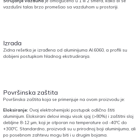
Strujanje vazduha
je omogućeno u 1 ili 2 smera, kako bi se
vazdušni talas brzo promešao sa vazduhom u prostoriji.
Izrada
Zidna rešetka je izrađena od aluminijuma Al.6060, a profili su
dobijeni postupkom hladnog ekstrudiranja.
Površinska zaštita
Površinska zaštita koja se primenjuje na ovom proizvodu je:
Eloksiranje:
Ovaj elektrohemijski postupak odlično štiti
aluminijum. Eloksirani delovi imaju visok sjaj (>80%) i zaštitni sloj
debljine 8-12 μm, koji je otporan na temperature od -40ºC do
+300ºC. Standardno, proizvodi su u prirodnoj boji aluminijuma, ali
po posebnom zahtevu mogu biti i u drugim bojama.