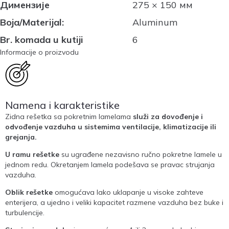
Димензије
275 × 150 мм
Boja/Materijal:
Aluminum
Br. komada u kutiji
6
Informacije o proizvodu
Namena i karakteristike
Zidna rešetka sa pokretnim lamelama
služi za dovođenje i
odvođenje vazduha u sistemima ventilacije, klimatizacije ili
grejanja.
U ramu rešetke
su ugrađene nezavisno ručno pokretne lamele u
jednom redu. Okretanjem lamela podešava se pravac strujanja
vazduha.
Oblik rešetke
omogućava lako uklapanje u visoke zahteve
enterijera, a ujedno i veliki kapacitet razmene vazduha bez buke i
turbulencije.