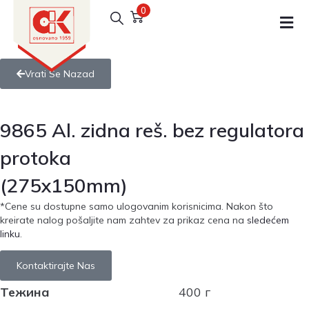
0
Vrati Se Nazad
9865 Al. zidna reš. bez regulatora
protoka
(275x150mm)
*Cene su dostupne samo ulogovanim korisnicima. Nakon što
kreirate nalog pošaljite nam zahtev za prikaz cena na
sledećem
linku
.
Kontaktirajte Nas
Тежина
400 г