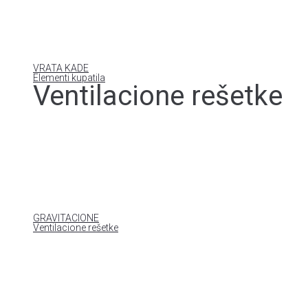
VRATA KADE
Elementi kupatila
Ventilacione rešetke
GRAVITACIONE
Ventilacione rešetke