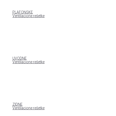
PLAFONSKE
Ventilacione rešetke
UVODNE
Ventilacione rešetke
ZIDNE
Ventilacione rešetke