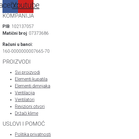
acebook
Youtube
KOMPANIJA
PIB
: 102137057
Matični broj
: 07373686
Računi u banci:
160-0000000007665-70
PROIZVODI
Svi proizvodi
Elementi kupatila
Elementi dimnjaka
Ventilacija
Ventilatori
Revizioni otvori
Držači klime
USLOVI I POMOĆ
Politika privatnosti