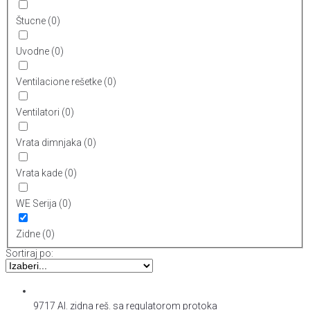
Štucne
(
0
)
Uvodne
(
0
)
Ventilacione rešetke
(
0
)
Ventilatori
(
0
)
Vrata dimnjaka
(
0
)
Vrata kade
(
0
)
WE Serija
(
0
)
Zidne
(
0
)
Sortiraj po:
9717 Al. zidna reš. sa regulatorom protoka