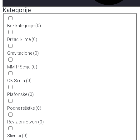
Kategorije
Bez kategorije
(
0
)
Držači klime
(
0
)
Gravitacione
(
0
)
MM-P Serija
(
0
)
OK Serija
(
0
)
Plafonske
(
0
)
Podne rešetke
(
0
)
Revizioni otvori
(
0
)
Slivnici
(
0
)