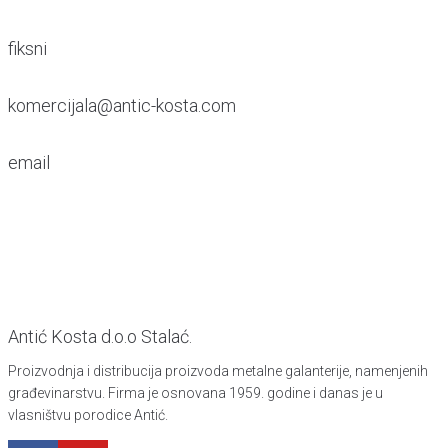
fiksni
komercijala@antic-kosta.com
email
Antić Kosta d.o.o Stalać.
Proizvodnja i distribucija proizvoda metalne galanterije, namenjenih
građevinarstvu. Firma je osnovana 1959. godine i danas je u
vlasništvu porodice Antić.