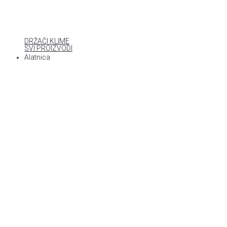
DRŽAČI KLIME
SVI PROIZVODI
Alatnica