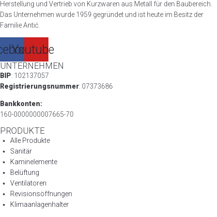
Herstellung und Vertrieb von Kurzwaren aus Metall für den Baubereich.
Das Unternehmen wurde 1959 gegründet und ist heute im Besitz der
Familie Antić.
cebook
Youtube
UNTERNEHMEN
BIP
: 102137057
Registrierungsnummer
: 07373686
Bankkonten:
160-0000000007665-70
PRODUKTE
Alle Produkte
Sanitär
Kaminelemente
Belüftung
Ventilatoren
Revisionsöffnungen
Klimaanlagenhalter