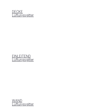
DECKE
Lüftungsgitter
EINLEITEND
Lüftungsgitter
WAND
Lüftungsgitter